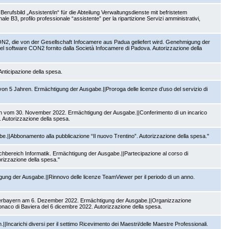
erufsbild „Assistent/in“ für die Abteilung Verwaltungsdienste mit befristetem
e B3, profilo professionale “assistente” per la ripartizione Servizi amministrativi,
ON2, die von der Gesellschaft Infocamere aus Padua geliefert wird. Genehmigung der
del software CON2 fornito dalla Società Infocamere di Padova. Autorizzazione della
nticipazione della spesa.
on 5 Jahren. Ermächtigung der Ausgabe.||Proroga delle licenze d’uso del servizio di
nnen vom 30. November 2022. Ermächtigung der Ausgabe.||Conferimento di un incarico
. Autorizzazione della spesa.
e.||Abbonamento alla pubblicazione “Il nuovo Trentino”. Autorizzazione della spesa."
bereich Informatik. Ermächtigung der Ausgabe.||Partecipazione al corso di
orizzazione della spesa."
ng der Ausgabe.||Rinnovo delle licenze TeamViewer per il periodo di un anno.
erbayern am 6. Dezember 2022. Ermächtigung der Ausgabe.||Organizzazione
Monaco di Baviera del 6 dicembre 2022. Autorizzazione della spesa.
ncarichi diversi per il settimo Ricevimento dei Maestri/delle Maestre Professionali.