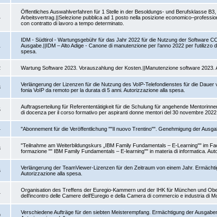
Öffentliches Auswahlverfahren für 1 Stelle in der Besoldungs- und Berufsklasse B3, B
4
Arbeitsvertrag.||Selezione pubblica ad 1 posto nella posizione economico–professional
con contratto di lavoro a tempo determinato.
IDM - Südtirol - Wartungsgebühr für das Jahr 2022 für die Nutzung der Software C
1
Ausgabe.||IDM – Alto Adige - Canone di manutenzione per l’anno 2022 per l'utilizzo 
spesa.
2
Wartung Software 2023. Vorauszahlung der Kosten.||Manutenzione software 2023. A
Verlängerung der Lizenzen für die Nutzung des VoIP-Telefondienstes für die Dauer v
3
fonia VoIP da remoto per la durata di 5 anni. Autorizzazione alla spesa.
Auftragserteilung für Referententätigkeit für die Schulung für angehende Mentori
5
di docenza per il corso formativo per aspiranti donne mentori del 30 novembre 2022
4
"Abonnement für die Veröffentlichung ""Il nuovo Trentino"". Genehmigung der Ausgab
"Teilnahme am Weiterbildungskurs „IBM Family Fundamentals – E-Learning"" im Fach
8
formazione "" IBM Family Fundamentals – E-learning"" in materia di informatica. Aut
Verlängerung der TeamViewer-Lizenzen für den Zeitraum von einem Jahr. Ermächtigu
6
Autorizzazione alla spesa.
Organisation des Treffens der Euregio-Kammern und der IHK für München und Ob
4
dell’incontro delle Camere dell’Euregio e della Camera di commercio e industria di 
Verschiedene Aufträge für den siebten Meisterempfang. Ermächtigung der Ausgaben.||I
9