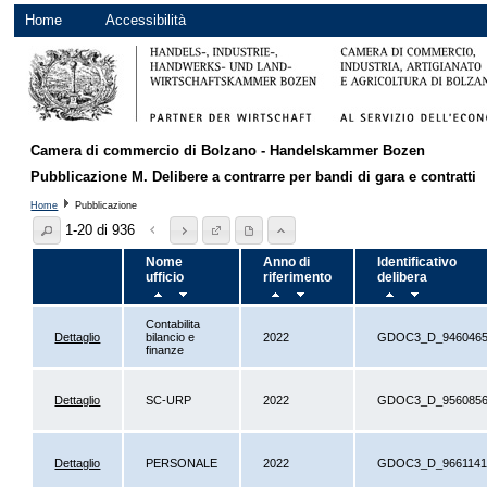
Home
Accessibilità
Camera di commercio di Bolzano - Handelskammer Bozen
Pubblicazione M. Delibere a contrarre per bandi di gara e contratti
Home
Pubblicazione
1-20 di 936
Nome
Anno di
Identificativo
ufficio
riferimento
delibera
Contabilita
Dettaglio
bilancio e
2022
GDOC3_D_946046
finanze
Dettaglio
SC-URP
2022
GDOC3_D_956085
Dettaglio
PERSONALE
2022
GDOC3_D_966114