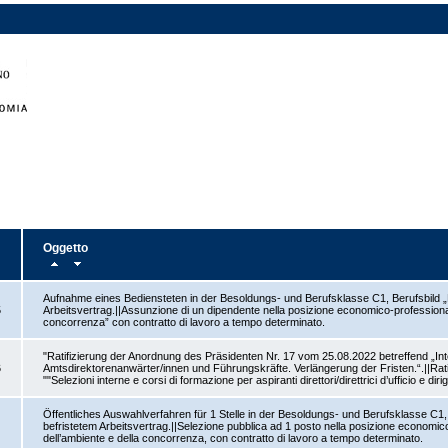
Oggetto
Aufnahme eines Bediensteten in der Besoldungs- und Berufsklasse C1, Berufsbild „
5
Arbeitsvertrag.||Assunzione di un dipendente nella posizione economico-professionale 
concorrenza” con contratto di lavoro a tempo determinato.
"Ratifizierung der Anordnung des Präsidenten Nr. 17 vom 25.08.2022 betreffend „
6
Amtsdirektorenanwärter/innen und Führungskräfte. Verlängerung der Fristen.“.||Rati
""Selezioni interne e corsi di formazione per aspiranti direttori/direttrici d’ufficio e diri
Öffentliches Auswahlverfahren für 1 Stelle in der Besoldungs- und Berufsklasse C1,
1
befristetem Arbeitsvertrag.||Selezione pubblica ad 1 posto nella posizione economico–
dell’ambiente e della concorrenza, con contratto di lavoro a tempo determinato.