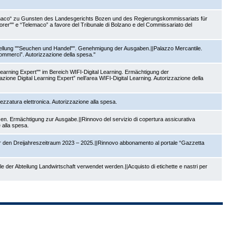
lemaco“ zu Gunsten des Landesgerichts Bozen und des Regierungskommissariats für
orer"" e “Telemaco” a favore del Tribunale di Bolzano e del Commissariato del
tellung ""Seuchen und Handel"". Genehmigung der Ausgaben.||Palazzo Mercantile.
commerci”. Autorizzazione della spesa."
Learning Expert"" im Bereich WIFI-Digital Learning. Ermächtigung der
zione Digital Learning Expert” nell’area WIFI-Digital Learning. Autorizzazione della
zzatura elettronica. Autorizzazione alla spesa.
n. Ermächtigung zur Ausgabe.||Rinnovo del servizio di copertura assicurativa
 alla spesa.
ür den Dreijahreszeitraum 2023 – 2025.||Rinnovo abbonamento al portale “Gazzetta
e der Abteilung Landwirtschaft verwendet werden.||Acquisto di etichette e nastri per