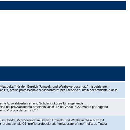
Mitarbeiter“ für den Bereich “Umwelt- und Wettbewerbsschutz“ mit befristetem
C1, profilo professionale “collaboratore” per il reparto “Tutela dell’ambiente e della
Interne Auswahlverfahren und Schulungskurse für angehende
fica del provvedimento presidenziale n. 17 del 25.08.2022 avente per oggetto
genti. Proroga dei termini.""."
 Berufsbild „Mitarbeiter/in“ im Bereich Umwelt- und Wettbewerbsschutz mit
professionale C1, profilo professionale “collaboratore/trice” nell’area Tutela