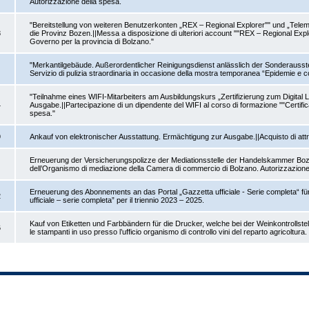
Autorizzazione della spesa.
"Bereitstellung von weiteren Benutzerkonten „REX – Regional Explorer"" und „Te
8
die Provinz Bozen.||Messa a disposizione di ulteriori account ""REX – Regional Expl
Governo per la provincia di Bolzano."
"Merkantilgebäude. Außerordentlicher Reinigungsdienst anlässlich der Sonderauss
1
Servizio di pulizia straordinaria in occasione della mostra temporanea “Epidemie e 
"Teilnahme eines WIFI-Mitarbeiters am Ausbildungskurs „Zertifizierung zum Digital 
4
Ausgabe.||Partecipazione di un dipendente del WIFI al corso di formazione ""Certifica
spesa."
9
Ankauf von elektronischer Ausstattung. Ermächtigung zur Ausgabe.||Acquisto di attre
Erneuerung der Versicherungspolizze der Mediationsstelle der Handelskammer Boze
1
dell’Organismo di mediazione della Camera di commercio di Bolzano. Autorizzazione
Erneuerung des Abonnements an das Portal „Gazzetta ufficiale - Serie completa“ f
2
ufficiale – serie completa” per il triennio 2023 – 2025.
Kauf von Etiketten und Farbbändern für die Drucker, welche bei der Weinkontrollstell
6
le stampanti in uso presso l’ufficio organismo di controllo vini del reparto agricoltura.