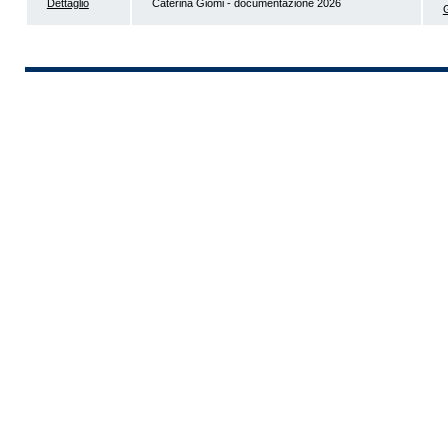
Dettaglio
Caterina Giomi - documentazione 2026
G