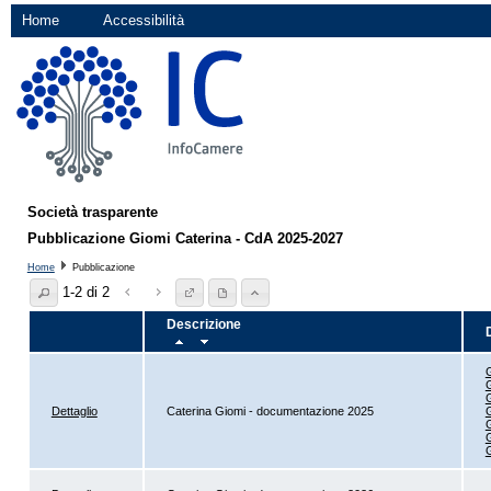
Home
Accessibilità
Società trasparente
Pubblicazione Giomi Caterina - CdA 2025-2027
Home
Pubblicazione
1-2 di 2
Descrizione
G
G
Dettaglio
Caterina Giomi - documentazione 2025
G
G
G