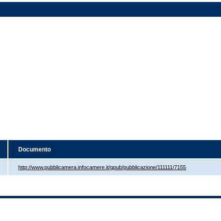
Documento
http://www.pubblicamera.infocamere.it/gpub/pubblicazione/111111/7155