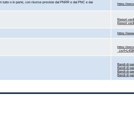
, in tutto o in parte, con risorse previste dal PNRR e dal PNC e dai
https://epr
Report veri
Report veri
https://www
https://epr
_csrf=L4
Bandi di ga
Bandi di ga
Bandi di ga
Bandi di ga