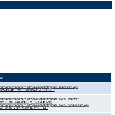
to
ocurement.infocamere.it/PortaleAppalti/it/ppgare_bandi_lista.wp?
VC3WWIS8APF3YC7CGD913WGVOVBOVGS
ocurement.infocamere.it/PortaleAppalti/it/ppgare_avvisi_lista.wp?
BAWHIC7BJ1GKG8N9DQYE1ZTMH4YZP1
ocurement.infocamere.it/PortaleAppalti/it/ppgare_avvisi_scaduti_lista.wp?
TVWL88LJ6RYTP129V8PUA62CZFTAAT