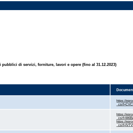
 pubblici di servizi, forniture, lavori e opere (fino al 31.12.2023)
Documen
https://epr
_csrf=C
https://epr
_csrf=M6
https://epr
_csrf=IV