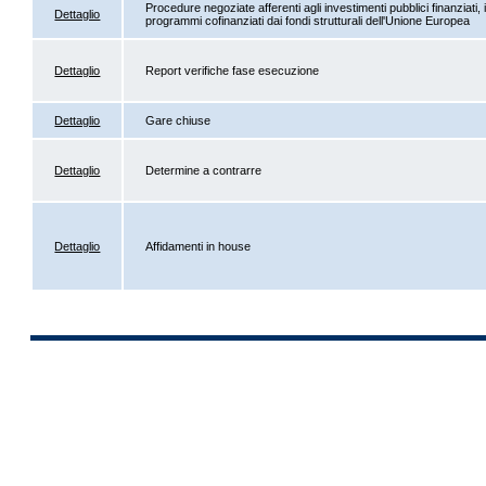
Procedure negoziate afferenti agli investimenti pubblici finanziati
Dettaglio
programmi cofinanziati dai fondi strutturali dell'Unione Europea
Dettaglio
Report verifiche fase esecuzione
Dettaglio
Gare chiuse
Dettaglio
Determine a contrarre
Dettaglio
Affidamenti in house