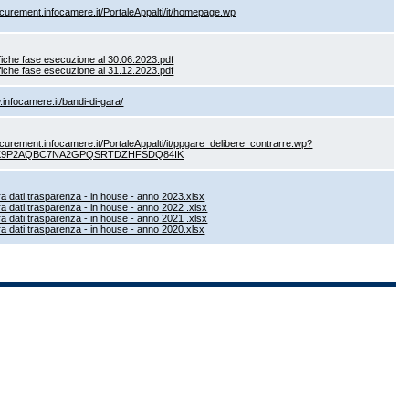
ocurement.infocamere.it/PortaleAppalti/it/homepage.wp
fiche fase esecuzione al 30.06.2023.pdf
fiche fase esecuzione al 31.12.2023.pdf
.infocamere.it/bandi-di-gara/
ocurement.infocamere.it/PortaleAppalti/it/ppgare_delibere_contrarre.wp?
SK9P2AQBC7NA2GPQSRTDZHFSDQ84IK
ra dati trasparenza - in house - anno 2023.xlsx
ra dati trasparenza - in house - anno 2022 .xlsx
ra dati trasparenza - in house - anno 2021 .xlsx
ra dati trasparenza - in house - anno 2020.xlsx