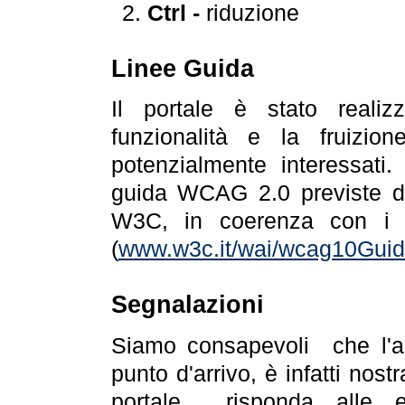
Ctrl -
riduzione
Linee Guida
Il portale è stato realiz
funzionalità e la fruizion
potenzialmente interessati.
guida WCAG 2.0 previste da
W3C, in coerenza con i r
(
www.w3c.it/wai/wcag10Guide
Segnalazioni
Siamo consapevoli che l'ac
punto d'arrivo, è infatti nos
portale risponda alle ev