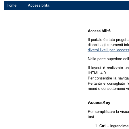
Home
Accessibilità
Accessibilità
Il portale è stato proget
disabili agli strumenti in
diversi livelli per l'acce
Nella parte superiore del
Il layout è realizzato u
l'HTML 4.0.
Per consentire la navigaz
Pertanto è consigliato l
menù e dei sottomenù vi
AccessKey
Per semplificare la visua
tast:
Ctrl +
ingrandime