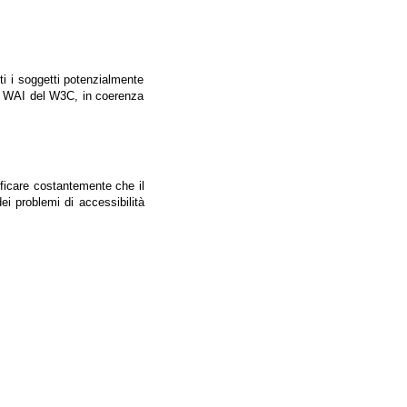
tti i soggetti potenzialmente
ale WAI del W3C, in coerenza
ificare costantemente che il
ei problemi di accessibilità