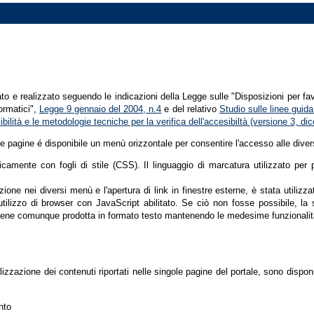
tato e realizzato seguendo le indicazioni della Legge sulle "Disposizioni per fa
formatici",
Legge 9 gennaio del 2004, n.4
e del relativo
Studio sulle linee guida 
ssibilità e le metodologie tecniche per la verifica dell'accesibiltà (versione 3, 
le pagine é disponibile un menù orizzontale per consentire l'accesso alle diver
nicamente con fogli di stile (CSS). Il linguaggio di marcatura utilizzato pe
ione nei diversi menù e l'apertura di link in finestre esterne, è stata utilizz
'utilizzo di browser con JavaScript abilitato. Se ciò non fosse possibile, la 
ene comunque prodotta in formato testo mantenendo le medesime funzionalit
lizzazione dei contenuti riportati nelle singole pagine del portale, sono dispo
nto