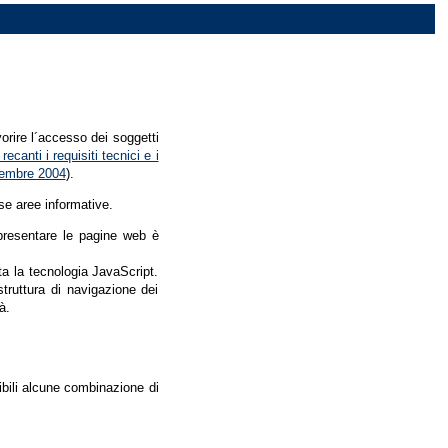
vorire l´accesso dei soggetti
recanti i requisiti tecnici e i
dicembre 2004
).
se aree informative.
r presentare le pagine web è
ata la tecnologia JavaScript.
struttura di navigazione dei
à.
nibili alcune combinazione di