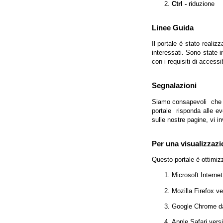
Ctrl -
riduzione
Linee Guida
Il portale è stato realiz
interessati. Sono state 
con i requisiti di access
Segnalazioni
Siamo consapevoli che l'
portale risponda alle evo
sulle nostre pagine, vi in
Per una visualizzazi
Questo portale è ottimiz
Microsoft Interne
Mozilla Firefox v
Google Chrome da
Apple Safari vers