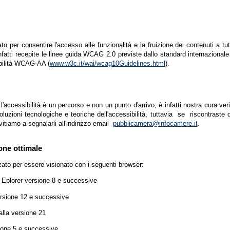
zato per consentire l'accesso alle funzionalità e la fruizione dei contenuti a tu
infatti recepite le linee guida WCAG 2.0 previste dallo standard internazion
ibilità WCAG-AA (
www.w3c.it/wai/wcag10Guidelines.html
).
accessibilità è un percorso e non un punto d'arrivo, è infatti nostra cura ver
luzioni tecnologiche e teoriche dell'accessibilità, tuttavia se riscontraste d
vitiamo a segnalarli all'indirizzo email
pubblicamera@infocamere.it
.
one ottimale
zato per essere visionato con i seguenti browser:
t Eplorer versione 8 e successive
ersione 12 e successive
lla versione 21
ione 5 e successive