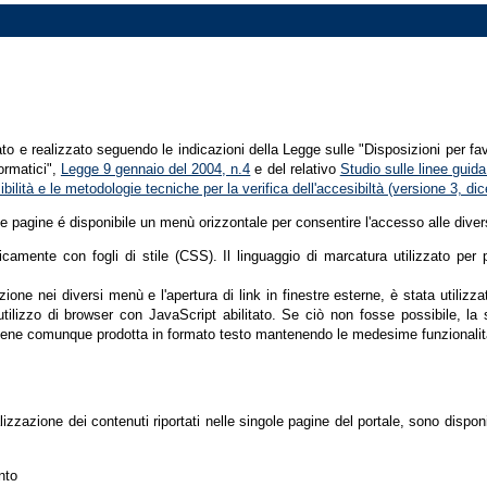
tato e realizzato seguendo le indicazioni della Legge sulle "Disposizioni per fa
formatici",
Legge 9 gennaio del 2004, n.4
e del relativo
Studio sulle linee guida 
ssibilità e le metodologie tecniche per la verifica dell'accesibiltà (versione 3, 
le pagine é disponibile un menù orizzontale per consentire l'accesso alle diver
nicamente con fogli di stile (CSS). Il linguaggio di marcatura utilizzato pe
ione nei diversi menù e l'apertura di link in finestre esterne, è stata utilizz
'utilizzo di browser con JavaScript abilitato. Se ciò non fosse possibile, la 
ene comunque prodotta in formato testo mantenendo le medesime funzionalit
lizzazione dei contenuti riportati nelle singole pagine del portale, sono dispo
nto