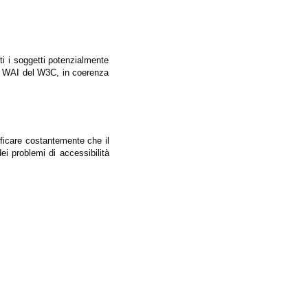
tti i soggetti potenzialmente
ale WAI del W3C, in coerenza
ificare costantemente che il
ei problemi di accessibilità