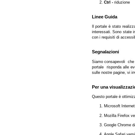
Ctrl -
riduzione
Linee Guida
Il portale è stato realiz
interessati. Sono state 
con i requisiti di access
Segnalazioni
Siamo consapevoli che l'
portale risponda alle evo
sulle nostre pagine, vi in
Per una visualizzazi
Questo portale è ottimiz
Microsoft Interne
Mozilla Firefox v
Google Chrome da
Apple Safari vers