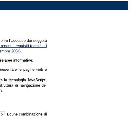
vorire l´accesso dei soggetti
recanti i requisiti tecnici e i
dicembre 2004
).
se aree informative.
r presentare le pagine web è
ata la tecnologia JavaScript.
struttura di navigazione dei
à.
nibili alcune combinazione di