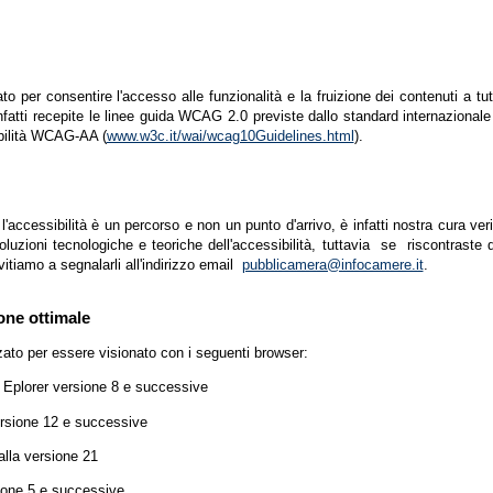
zato per consentire l'accesso alle funzionalità e la fruizione dei contenuti a tu
infatti recepite le linee guida WCAG 2.0 previste dallo standard internazion
ibilità WCAG-AA (
www.w3c.it/wai/wcag10Guidelines.html
).
accessibilità è un percorso e non un punto d'arrivo, è infatti nostra cura ver
luzioni tecnologiche e teoriche dell'accessibilità, tuttavia se riscontraste d
vitiamo a segnalarli all'indirizzo email
pubblicamera@infocamere.it
.
one ottimale
zato per essere visionato con i seguenti browser:
t Eplorer versione 8 e successive
ersione 12 e successive
lla versione 21
ione 5 e successive