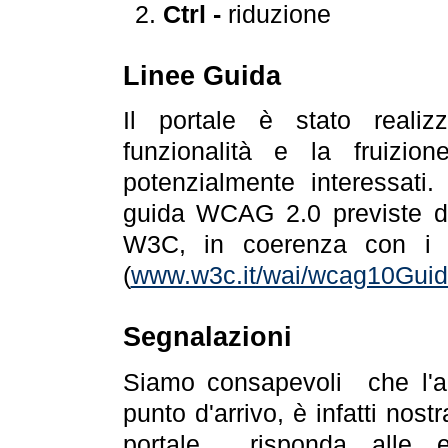
Ctrl -
riduzione
Linee Guida
Il portale è stato realiz
funzionalità e la fruizion
potenzialmente interessati.
guida WCAG 2.0 previste da
W3C, in coerenza con i r
(
www.w3c.it/wai/wcag10Guide
Segnalazioni
Siamo consapevoli che l'ac
punto d'arrivo, è infatti nos
portale risponda alle ev