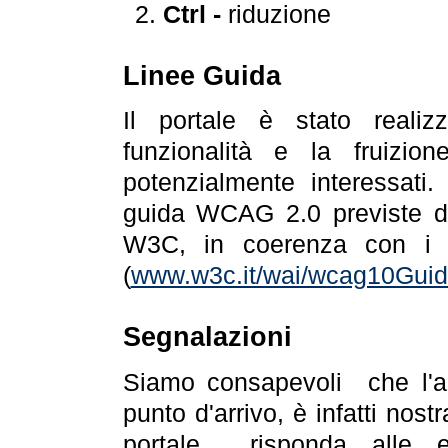
Ctrl -
riduzione
Linee Guida
Il portale è stato realiz
funzionalità e la fruizion
potenzialmente interessati.
guida WCAG 2.0 previste da
W3C, in coerenza con i r
(
www.w3c.it/wai/wcag10Guide
Segnalazioni
Siamo consapevoli che l'ac
punto d'arrivo, è infatti nos
portale risponda alle ev