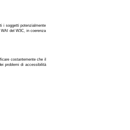
tti i soggetti potenzialmente
ale WAI del W3C, in coerenza
ificare costantemente che il
ei problemi di accessibilità