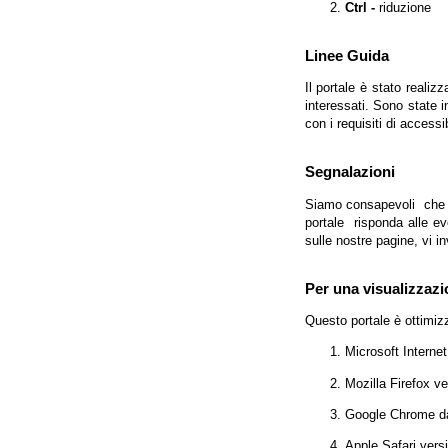
Ctrl -
riduzione
Linee Guida
Il portale è stato realiz
interessati. Sono state 
con i requisiti di access
Segnalazioni
Siamo consapevoli che l'
portale risponda alle evo
sulle nostre pagine, vi in
Per una visualizzazi
Questo portale è ottimiz
Microsoft Interne
Mozilla Firefox v
Google Chrome da
Apple Safari vers