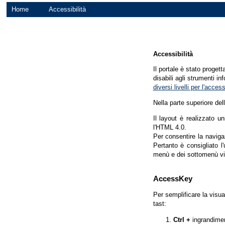
Home
Accessibilità
Accessibilità
Il portale è stato proget
disabili agli strumenti in
diversi livelli per l'acce
Nella parte superiore del
Il layout è realizzato u
l'HTML 4.0.
Per consentire la navigaz
Pertanto è consigliato l
menù e dei sottomenù vi
AccessKey
Per semplificare la visua
tast:
Ctrl +
ingrandime