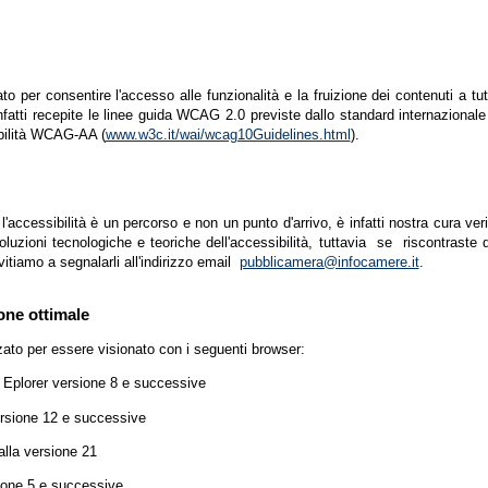
zato per consentire l'accesso alle funzionalità e la fruizione dei contenuti a tu
infatti recepite le linee guida WCAG 2.0 previste dallo standard internazion
ibilità WCAG-AA (
www.w3c.it/wai/wcag10Guidelines.html
).
accessibilità è un percorso e non un punto d'arrivo, è infatti nostra cura ver
luzioni tecnologiche e teoriche dell'accessibilità, tuttavia se riscontraste d
vitiamo a segnalarli all'indirizzo email
pubblicamera@infocamere.it
.
one ottimale
zato per essere visionato con i seguenti browser:
t Eplorer versione 8 e successive
ersione 12 e successive
lla versione 21
ione 5 e successive