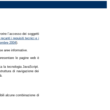
vorire l´accesso dei soggetti
recanti i requisiti tecnici e i
dicembre 2004
).
se aree informative.
r presentare le pagine web è
ata la tecnologia JavaScript.
struttura di navigazione dei
à.
nibili alcune combinazione di