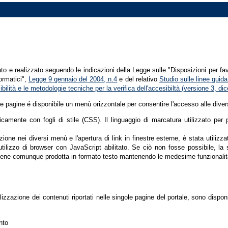
tato e realizzato seguendo le indicazioni della Legge sulle "Disposizioni per fa
formatici",
Legge 9 gennaio del 2004, n.4
e del relativo
Studio sulle linee guida 
ssibilità e le metodologie tecniche per la verifica dell'accesibiltà (versione 3, 
le pagine é disponibile un menù orizzontale per consentire l'accesso alle diver
nicamente con fogli di stile (CSS). Il linguaggio di marcatura utilizzato pe
ione nei diversi menù e l'apertura di link in finestre esterne, è stata utilizz
'utilizzo di browser con JavaScript abilitato. Se ciò non fosse possibile, la 
ene comunque prodotta in formato testo mantenendo le medesime funzionalit
lizzazione dei contenuti riportati nelle singole pagine del portale, sono dispo
nto