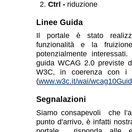
Ctrl -
riduzione
Linee Guida
Il portale è stato realiz
funzionalità e la fruizion
potenzialmente interessati.
guida WCAG 2.0 previste da
W3C, in coerenza con i r
(
www.w3c.it/wai/wcag10Guide
Segnalazioni
Siamo consapevoli che l'ac
punto d'arrivo, è infatti nos
portale risponda alle ev