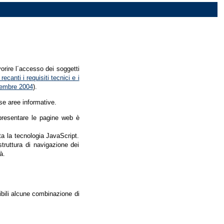
vorire l´accesso dei soggetti
recanti i requisiti tecnici e i
dicembre 2004
).
se aree informative.
r presentare le pagine web è
ata la tecnologia JavaScript.
struttura di navigazione dei
à.
nibili alcune combinazione di