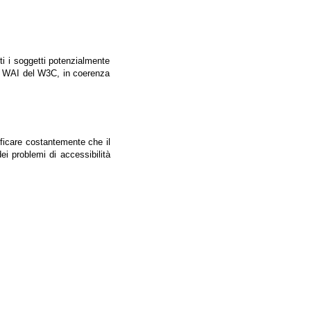
tti i soggetti potenzialmente
ale WAI del W3C, in coerenza
ificare costantemente che il
ei problemi di accessibilità