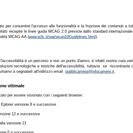
zato per consentire l'accesso alle funzionalità e la fruizione dei contenuti a tu
infatti recepite le linee guida WCAG 2.0 previste dallo standard internazion
ibilità WCAG-AA (
www.w3c.it/wai/wcag10Guidelines.html
).
accessibilità è un percorso e non un punto d'arrivo, è infatti nostra cura ver
luzioni tecnologiche e teoriche dell'accessibilità, tuttavia se riscontraste d
vitiamo a segnalarli all'indirizzo email
pubblicamera@infocamere.it
.
one ottimale
zato per essere visionato con i seguenti browser:
t Eplorer versione 8 e successive
ersione 12 e successive
lla versione 21
ione 5 e successive