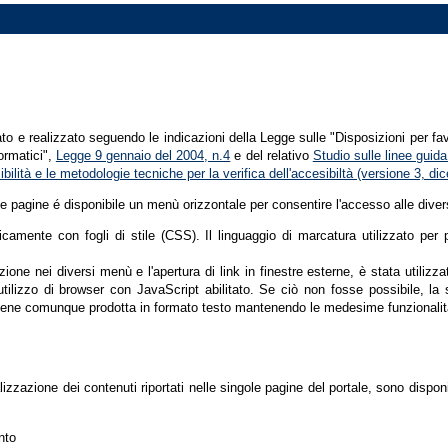
tato e realizzato seguendo le indicazioni della Legge sulle "Disposizioni per fa
formatici",
Legge 9 gennaio del 2004, n.4
e del relativo
Studio sulle linee guida 
ssibilità e le metodologie tecniche per la verifica dell'accesibiltà (versione 3, 
le pagine é disponibile un menù orizzontale per consentire l'accesso alle diver
nicamente con fogli di stile (CSS). Il linguaggio di marcatura utilizzato pe
ione nei diversi menù e l'apertura di link in finestre esterne, è stata utilizz
'utilizzo di browser con JavaScript abilitato. Se ciò non fosse possibile, la 
ene comunque prodotta in formato testo mantenendo le medesime funzionalit
lizzazione dei contenuti riportati nelle singole pagine del portale, sono dispo
nto