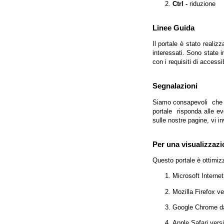
Ctrl -
riduzione
Linee Guida
Il portale è stato realiz
interessati. Sono state 
con i requisiti di access
Segnalazioni
Siamo consapevoli che l'
portale risponda alle evo
sulle nostre pagine, vi in
Per una visualizzazi
Questo portale è ottimiz
Microsoft Interne
Mozilla Firefox v
Google Chrome da
Apple Safari vers