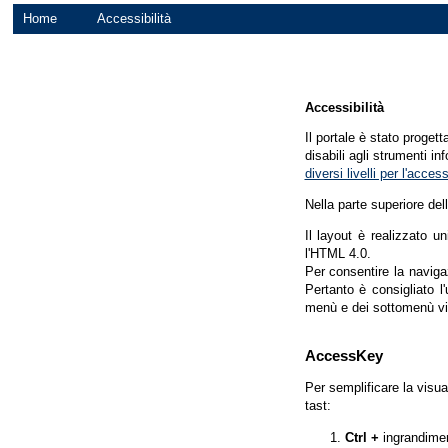
Home
Accessibilità
Accessibilità
Il portale è stato proget
disabili agli strumenti in
diversi livelli per l'acce
Nella parte superiore del
Il layout è realizzato u
l'HTML 4.0.
Per consentire la navigaz
Pertanto è consigliato l
menù e dei sottomenù vi
AccessKey
Per semplificare la visua
tast:
Ctrl +
ingrandime