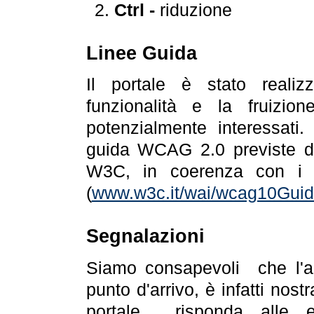
Ctrl -
riduzione
Linee Guida
Il portale è stato realiz
funzionalità e la fruizion
potenzialmente interessati.
guida WCAG 2.0 previste da
W3C, in coerenza con i r
(
www.w3c.it/wai/wcag10Guide
Segnalazioni
Siamo consapevoli che l'ac
punto d'arrivo, è infatti nos
portale risponda alle ev