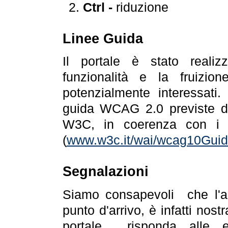
Ctrl -
riduzione
Linee Guida
Il portale è stato realiz
funzionalità e la fruizion
potenzialmente interessati.
guida WCAG 2.0 previste da
W3C, in coerenza con i r
(
www.w3c.it/wai/wcag10Guide
Segnalazioni
Siamo consapevoli che l'ac
punto d'arrivo, è infatti nos
portale risponda alle ev