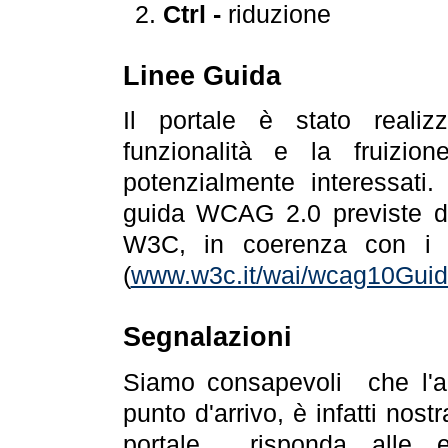
Ctrl -
riduzione
Linee Guida
Il portale è stato realiz
funzionalità e la fruizion
potenzialmente interessati.
guida WCAG 2.0 previste da
W3C, in coerenza con i r
(
www.w3c.it/wai/wcag10Guide
Segnalazioni
Siamo consapevoli che l'ac
punto d'arrivo, è infatti nos
portale risponda alle ev