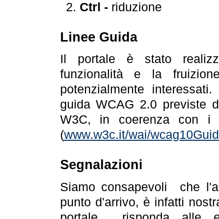
Ctrl -
riduzione
Linee Guida
Il portale è stato realiz
funzionalità e la fruizion
potenzialmente interessati.
guida WCAG 2.0 previste da
W3C, in coerenza con i r
(
www.w3c.it/wai/wcag10Guide
Segnalazioni
Siamo consapevoli che l'ac
punto d'arrivo, è infatti nos
portale risponda alle ev