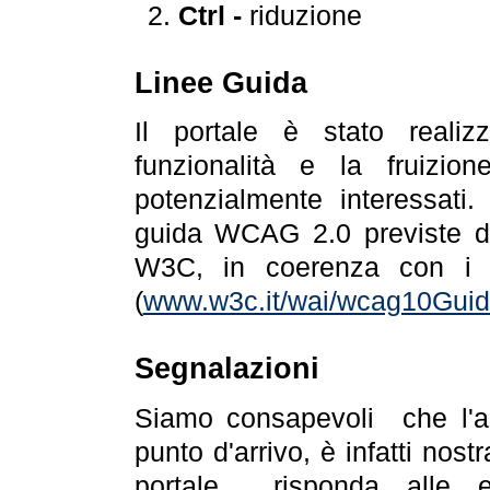
Ctrl -
riduzione
Linee Guida
Il portale è stato realiz
funzionalità e la fruizion
potenzialmente interessati.
guida WCAG 2.0 previste da
W3C, in coerenza con i r
(
www.w3c.it/wai/wcag10Guide
Segnalazioni
Siamo consapevoli che l'ac
punto d'arrivo, è infatti nos
portale risponda alle ev