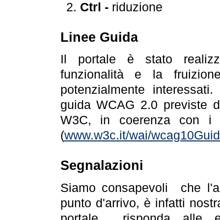
Ctrl -
riduzione
Linee Guida
Il portale è stato realiz
funzionalità e la fruizion
potenzialmente interessati.
guida WCAG 2.0 previste da
W3C, in coerenza con i r
(
www.w3c.it/wai/wcag10Guide
Segnalazioni
Siamo consapevoli che l'ac
punto d'arrivo, è infatti nos
portale risponda alle ev