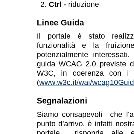
Ctrl -
riduzione
Linee Guida
Il portale è stato realiz
funzionalità e la fruizion
potenzialmente interessati.
guida WCAG 2.0 previste da
W3C, in coerenza con i r
(
www.w3c.it/wai/wcag10Guide
Segnalazioni
Siamo consapevoli che l'ac
punto d'arrivo, è infatti nos
portale risponda alle ev