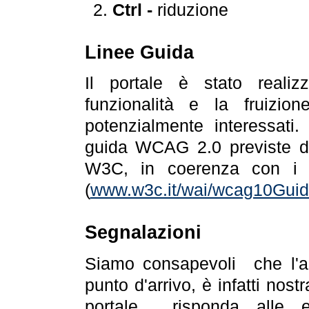
Ctrl -
riduzione
Linee Guida
Il portale è stato realiz
funzionalità e la fruizion
potenzialmente interessati.
guida WCAG 2.0 previste da
W3C, in coerenza con i r
(
www.w3c.it/wai/wcag10Guide
Segnalazioni
Siamo consapevoli che l'ac
punto d'arrivo, è infatti nos
portale risponda alle ev