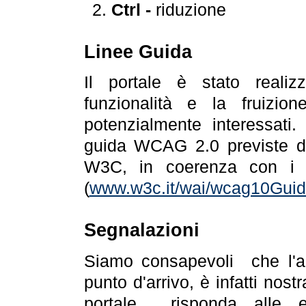
Ctrl -
riduzione
Linee Guida
Il portale è stato realiz
funzionalità e la fruizion
potenzialmente interessati.
guida WCAG 2.0 previste da
W3C, in coerenza con i r
(
www.w3c.it/wai/wcag10Guide
Segnalazioni
Siamo consapevoli che l'ac
punto d'arrivo, è infatti nos
portale risponda alle ev