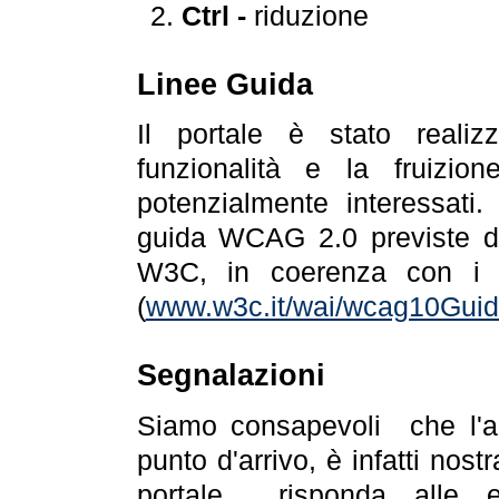
Ctrl -
riduzione
Linee Guida
Il portale è stato realiz
funzionalità e la fruizion
potenzialmente interessati.
guida WCAG 2.0 previste da
W3C, in coerenza con i r
(
www.w3c.it/wai/wcag10Guide
Segnalazioni
Siamo consapevoli che l'ac
punto d'arrivo, è infatti nos
portale risponda alle ev