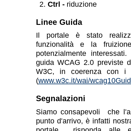
Ctrl -
riduzione
Linee Guida
Il portale è stato realiz
funzionalità e la fruizion
potenzialmente interessati.
guida WCAG 2.0 previste da
W3C, in coerenza con i r
(
www.w3c.it/wai/wcag10Guide
Segnalazioni
Siamo consapevoli che l'ac
punto d'arrivo, è infatti nos
portale risponda alle ev