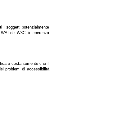
tti i soggetti potenzialmente
ale WAI del W3C, in coerenza
ificare costantemente che il
ei problemi di accessibilità