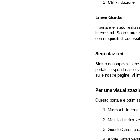
Ctrl -
riduzione
Linee Guida
Il portale è stato realiz
interessati. Sono state 
con i requisiti di access
Segnalazioni
Siamo consapevoli che l'
portale risponda alle evo
sulle nostre pagine, vi in
Per una visualizzazi
Questo portale è ottimiz
Microsoft Interne
Mozilla Firefox v
Google Chrome da
Apple Safari vers