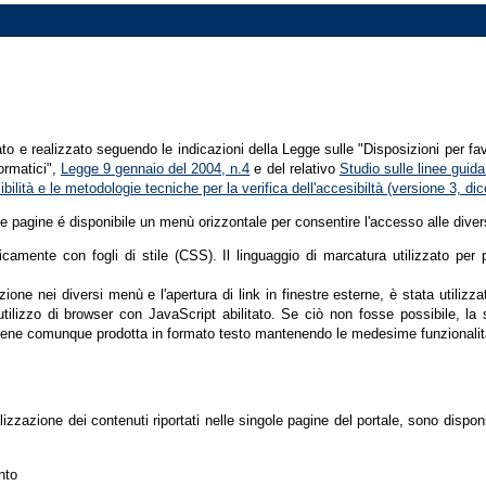
tato e realizzato seguendo le indicazioni della Legge sulle "Disposizioni per fa
formatici",
Legge 9 gennaio del 2004, n.4
e del relativo
Studio sulle linee guida 
ssibilità e le metodologie tecniche per la verifica dell'accesibiltà (versione 3, 
le pagine é disponibile un menù orizzontale per consentire l'accesso alle diver
nicamente con fogli di stile (CSS). Il linguaggio di marcatura utilizzato pe
ione nei diversi menù e l'apertura di link in finestre esterne, è stata utilizz
'utilizzo di browser con JavaScript abilitato. Se ciò non fosse possibile, la 
ene comunque prodotta in formato testo mantenendo le medesime funzionalit
lizzazione dei contenuti riportati nelle singole pagine del portale, sono dispo
nto