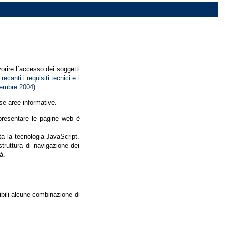
vorire l´accesso dei soggetti
recanti i requisiti tecnici e i
dicembre 2004
).
se aree informative.
r presentare le pagine web è
ata la tecnologia JavaScript.
struttura di navigazione dei
à.
nibili alcune combinazione di