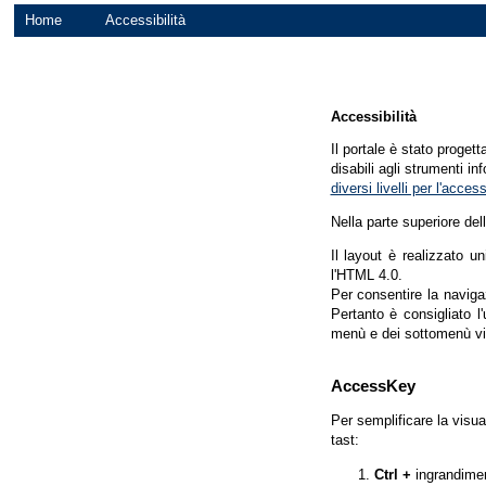
Home
Accessibilità
Accessibilità
Il portale è stato proget
disabili agli strumenti in
diversi livelli per l'acce
Nella parte superiore del
Il layout è realizzato u
l'HTML 4.0.
Per consentire la navigaz
Pertanto è consigliato l
menù e dei sottomenù vi
AccessKey
Per semplificare la visua
tast:
Ctrl +
ingrandime