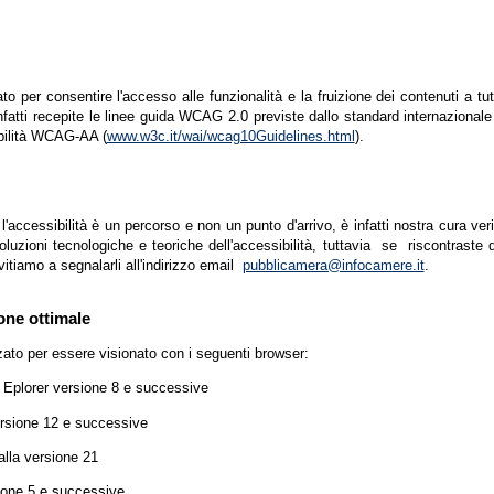
zato per consentire l'accesso alle funzionalità e la fruizione dei contenuti a tu
infatti recepite le linee guida WCAG 2.0 previste dallo standard internazion
ibilità WCAG-AA (
www.w3c.it/wai/wcag10Guidelines.html
).
accessibilità è un percorso e non un punto d'arrivo, è infatti nostra cura ver
luzioni tecnologiche e teoriche dell'accessibilità, tuttavia se riscontraste d
vitiamo a segnalarli all'indirizzo email
pubblicamera@infocamere.it
.
one ottimale
zato per essere visionato con i seguenti browser:
t Eplorer versione 8 e successive
ersione 12 e successive
lla versione 21
ione 5 e successive