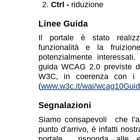
Ctrl -
riduzione
Linee Guida
Il portale è stato realiz
funzionalità e la fruizion
potenzialmente interessati.
guida WCAG 2.0 previste da
W3C, in coerenza con i r
(
www.w3c.it/wai/wcag10Guide
Segnalazioni
Siamo consapevoli che l'ac
punto d'arrivo, è infatti nos
portale risponda alle ev