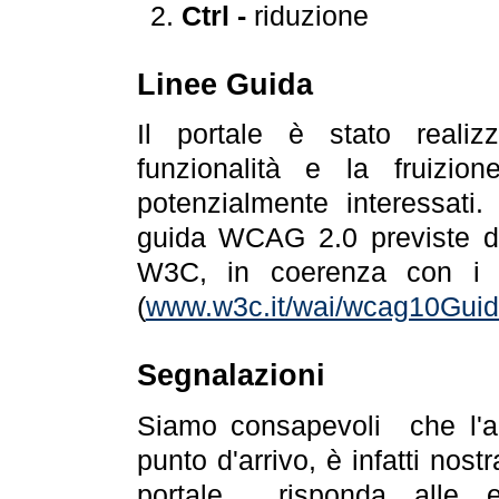
Ctrl -
riduzione
Linee Guida
Il portale è stato realiz
funzionalità e la fruizion
potenzialmente interessati.
guida WCAG 2.0 previste da
W3C, in coerenza con i r
(
www.w3c.it/wai/wcag10Guide
Segnalazioni
Siamo consapevoli che l'ac
punto d'arrivo, è infatti nos
portale risponda alle ev