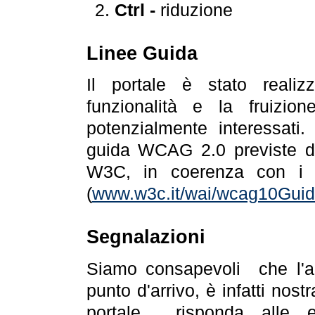
Ctrl -
riduzione
Linee Guida
Il portale è stato realiz
funzionalità e la fruizion
potenzialmente interessati.
guida WCAG 2.0 previste da
W3C, in coerenza con i r
(
www.w3c.it/wai/wcag10Guide
Segnalazioni
Siamo consapevoli che l'ac
punto d'arrivo, è infatti nos
portale risponda alle ev