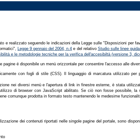
tato e realizzato seguendo le indicazioni della Legge sulle "Disposizioni per fa
formatici",
Legge 9 gennaio del 2004, n.4
e del relativo
Studio sulle linee guida 
ssibilità e le metodologie tecniche per la verifica dell'accesibiltà (versione 3, 
le pagine é disponibile un menù orizzontale per consentire l'accesso alle diver
nicamente con fogli di stile (CSS). Il linguaggio di marcatura utilizzato pe
ione nei diversi menù e l'apertura di link in finestre esterne, è stata utilizz
'utilizzo di browser con JavaScript abilitato. Se ciò non fosse possibile, la 
ene comunque prodotta in formato testo mantenendo le medesime funzionalit
lizzazione dei contenuti riportati nelle singole pagine del portale, sono dispo
nto