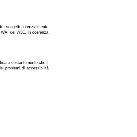
tti i soggetti potenzialmente
ale WAI del W3C, in coerenza
ificare costantemente che il
ei problemi di accessibilità