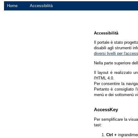
Home
Accessibilità
Accessibilità
Il portale è stato proget
disabili agli strumenti in
diversi livelli per l'acce
Nella parte superiore del
Il layout è realizzato u
l'HTML 4.0.
Per consentire la navigaz
Pertanto è consigliato l
menù e dei sottomenù vi
AccessKey
Per semplificare la visua
tast:
Ctrl +
ingrandime