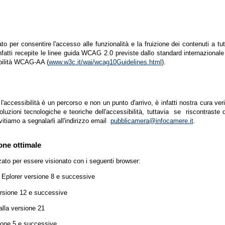
zato per consentire l'accesso alle funzionalità e la fruizione dei contenuti a tu
infatti recepite le linee guida WCAG 2.0 previste dallo standard internazion
ibilità WCAG-AA (
www.w3c.it/wai/wcag10Guidelines.html
).
accessibilità è un percorso e non un punto d'arrivo, è infatti nostra cura ver
luzioni tecnologiche e teoriche dell'accessibilità, tuttavia se riscontraste d
vitiamo a segnalarli all'indirizzo email
pubblicamera@infocamere.it
.
one ottimale
zato per essere visionato con i seguenti browser:
t Eplorer versione 8 e successive
ersione 12 e successive
lla versione 21
ione 5 e successive