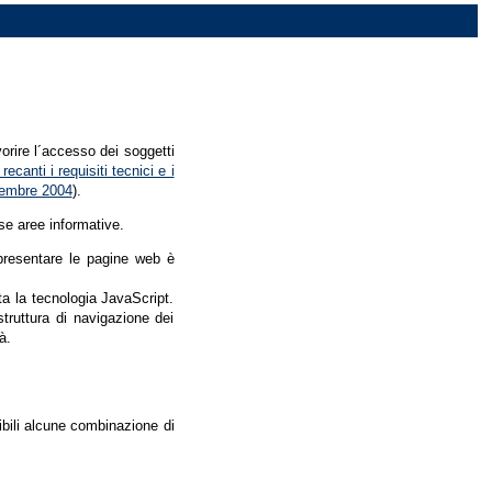
vorire l´accesso dei soggetti
recanti i requisiti tecnici e i
dicembre 2004
).
se aree informative.
r presentare le pagine web è
ata la tecnologia JavaScript.
struttura di navigazione dei
à.
nibili alcune combinazione di