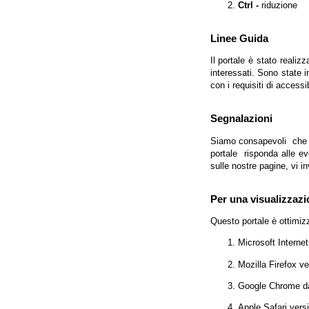
Ctrl -
riduzione
Linee Guida
Il portale è stato realiz
interessati. Sono state 
con i requisiti di access
Segnalazioni
Siamo consapevoli che l'
portale risponda alle evo
sulle nostre pagine, vi in
Per una visualizzazi
Questo portale è ottimiz
Microsoft Interne
Mozilla Firefox v
Google Chrome da
Apple Safari vers