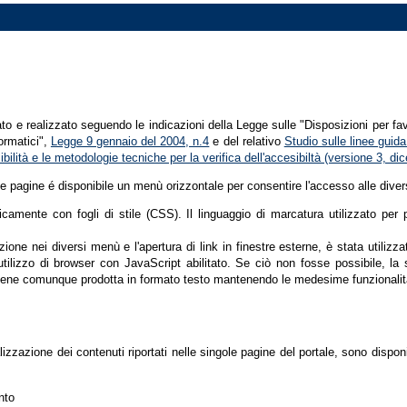
tato e realizzato seguendo le indicazioni della Legge sulle "Disposizioni per fa
formatici",
Legge 9 gennaio del 2004, n.4
e del relativo
Studio sulle linee guida 
ssibilità e le metodologie tecniche per la verifica dell'accesibiltà (versione 3, 
le pagine é disponibile un menù orizzontale per consentire l'accesso alle diver
nicamente con fogli di stile (CSS). Il linguaggio di marcatura utilizzato pe
ione nei diversi menù e l'apertura di link in finestre esterne, è stata utilizz
'utilizzo di browser con JavaScript abilitato. Se ciò non fosse possibile, la 
ene comunque prodotta in formato testo mantenendo le medesime funzionalit
lizzazione dei contenuti riportati nelle singole pagine del portale, sono dispo
nto