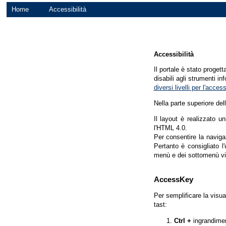
Home
Accessibilità
Accessibilità
Il portale è stato proget
disabili agli strumenti in
diversi livelli per l'acce
Nella parte superiore del
Il layout è realizzato u
l'HTML 4.0.
Per consentire la navigaz
Pertanto è consigliato l
menù e dei sottomenù vi
AccessKey
Per semplificare la visua
tast:
Ctrl +
ingrandime