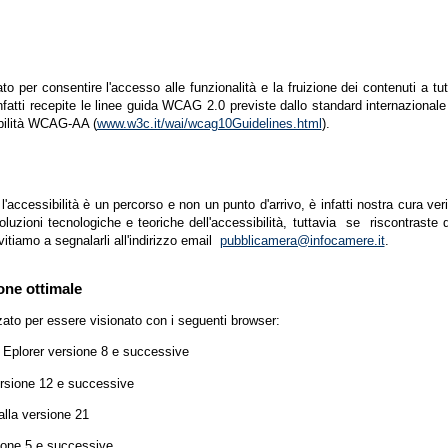
zato per consentire l'accesso alle funzionalità e la fruizione dei contenuti a tu
infatti recepite le linee guida WCAG 2.0 previste dallo standard internazion
ibilità WCAG-AA (
www.w3c.it/wai/wcag10Guidelines.html
).
accessibilità è un percorso e non un punto d'arrivo, è infatti nostra cura ver
luzioni tecnologiche e teoriche dell'accessibilità, tuttavia se riscontraste d
vitiamo a segnalarli all'indirizzo email
pubblicamera@infocamere.it
.
one ottimale
zato per essere visionato con i seguenti browser:
t Eplorer versione 8 e successive
ersione 12 e successive
lla versione 21
ione 5 e successive