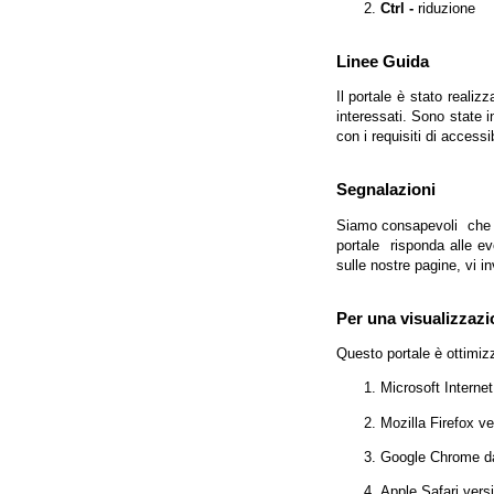
Ctrl -
riduzione
Linee Guida
Il portale è stato realiz
interessati. Sono state 
con i requisiti di access
Segnalazioni
Siamo consapevoli che l'
portale risponda alle evo
sulle nostre pagine, vi in
Per una visualizzazi
Questo portale è ottimiz
Microsoft Interne
Mozilla Firefox v
Google Chrome da
Apple Safari vers