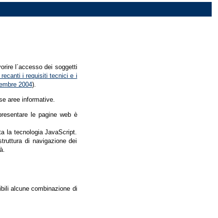
vorire l´accesso dei soggetti
recanti i requisiti tecnici e i
dicembre 2004
).
se aree informative.
r presentare le pagine web è
ata la tecnologia JavaScript.
struttura di navigazione dei
à.
nibili alcune combinazione di