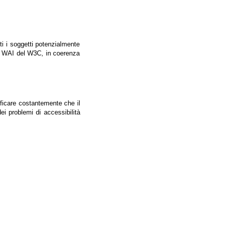
tti i soggetti potenzialmente
ale WAI del W3C, in coerenza
ificare costantemente che il
ei problemi di accessibilità