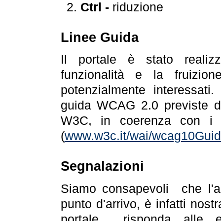
Ctrl -
riduzione
Linee Guida
Il portale è stato realiz
funzionalità e la fruizion
potenzialmente interessati.
guida WCAG 2.0 previste da
W3C, in coerenza con i r
(
www.w3c.it/wai/wcag10Guide
Segnalazioni
Siamo consapevoli che l'ac
punto d'arrivo, è infatti nos
portale risponda alle ev