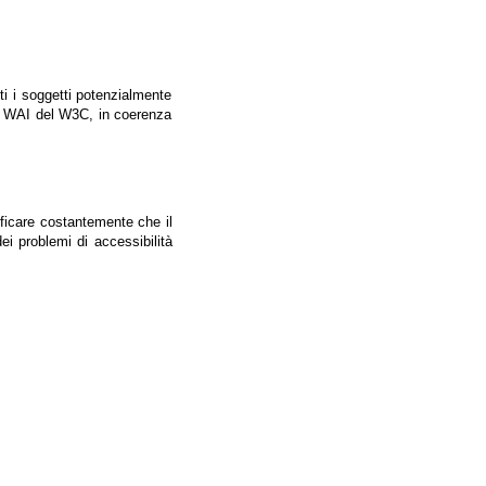
tti i soggetti potenzialmente
ale WAI del W3C, in coerenza
ificare costantemente che il
ei problemi di accessibilità