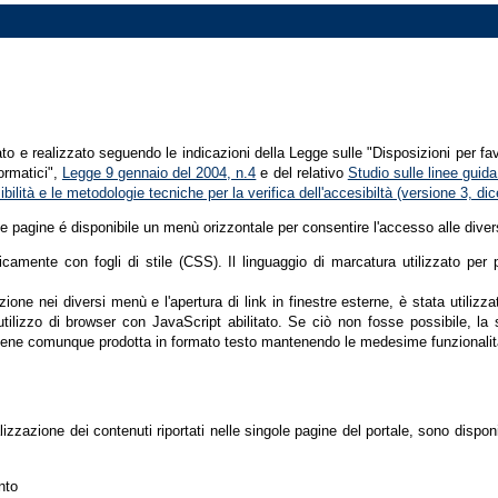
tato e realizzato seguendo le indicazioni della Legge sulle "Disposizioni per fa
formatici",
Legge 9 gennaio del 2004, n.4
e del relativo
Studio sulle linee guida 
ssibilità e le metodologie tecniche per la verifica dell'accesibiltà (versione 3, 
le pagine é disponibile un menù orizzontale per consentire l'accesso alle diver
nicamente con fogli di stile (CSS). Il linguaggio di marcatura utilizzato pe
ione nei diversi menù e l'apertura di link in finestre esterne, è stata utilizz
'utilizzo di browser con JavaScript abilitato. Se ciò non fosse possibile, la 
ene comunque prodotta in formato testo mantenendo le medesime funzionalit
lizzazione dei contenuti riportati nelle singole pagine del portale, sono dispo
nto