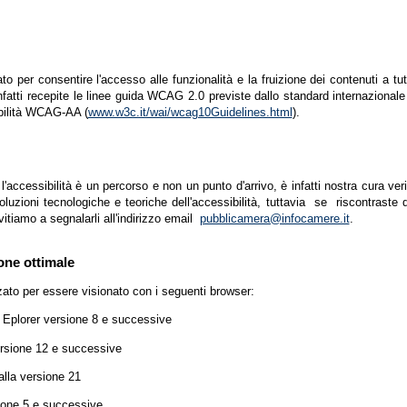
zato per consentire l'accesso alle funzionalità e la fruizione dei contenuti a tu
infatti recepite le linee guida WCAG 2.0 previste dallo standard internazion
ibilità WCAG-AA (
www.w3c.it/wai/wcag10Guidelines.html
).
accessibilità è un percorso e non un punto d'arrivo, è infatti nostra cura ver
luzioni tecnologiche e teoriche dell'accessibilità, tuttavia se riscontraste d
vitiamo a segnalarli all'indirizzo email
pubblicamera@infocamere.it
.
one ottimale
zato per essere visionato con i seguenti browser:
t Eplorer versione 8 e successive
ersione 12 e successive
lla versione 21
ione 5 e successive