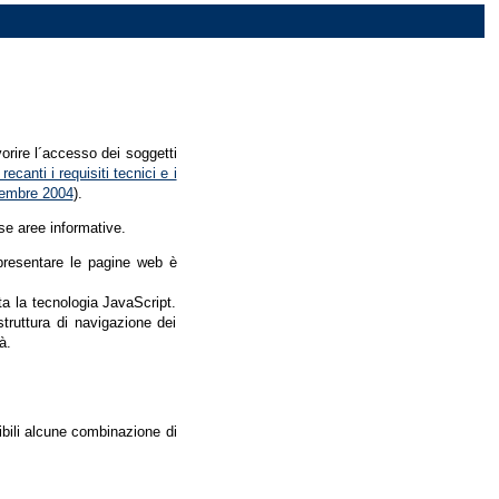
vorire l´accesso dei soggetti
recanti i requisiti tecnici e i
dicembre 2004
).
se aree informative.
r presentare le pagine web è
ata la tecnologia JavaScript.
struttura di navigazione dei
à.
nibili alcune combinazione di