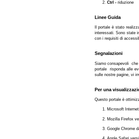
Ctrl -
riduzione
Linee Guida
Il portale è stato realiz
interessati. Sono state 
con i requisiti di access
Segnalazioni
Siamo consapevoli che l'
portale risponda alle evo
sulle nostre pagine, vi in
Per una visualizzazi
Questo portale è ottimiz
Microsoft Interne
Mozilla Firefox v
Google Chrome da
Apple Safari vers