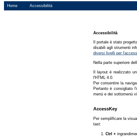
Home
Accessibilità
Accessibilità
Il portale è stato proget
disabili agli strumenti in
diversi livelli per l'acce
Nella parte superiore del
Il layout è realizzato u
l'HTML 4.0.
Per consentire la navigaz
Pertanto è consigliato l
menù e dei sottomenù vi
AccessKey
Per semplificare la visua
tast:
Ctrl +
ingrandime