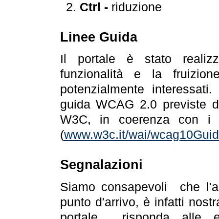
Ctrl -
riduzione
Linee Guida
Il portale è stato realiz
funzionalità e la fruizion
potenzialmente interessati.
guida WCAG 2.0 previste da
W3C, in coerenza con i r
(
www.w3c.it/wai/wcag10Guide
Segnalazioni
Siamo consapevoli che l'ac
punto d'arrivo, è infatti nos
portale risponda alle ev