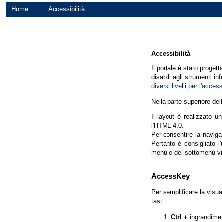
Home
Accessibilità
Accessibilità
Il portale è stato proget
disabili agli strumenti in
diversi livelli per l'acce
Nella parte superiore del
Il layout è realizzato u
l'HTML 4.0.
Per consentire la navigaz
Pertanto è consigliato l
menù e dei sottomenù vi
AccessKey
Per semplificare la visua
tast:
Ctrl +
ingrandime