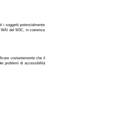
tti i soggetti potenzialmente
ale WAI del W3C, in coerenza
ificare costantemente che il
ei problemi di accessibilità