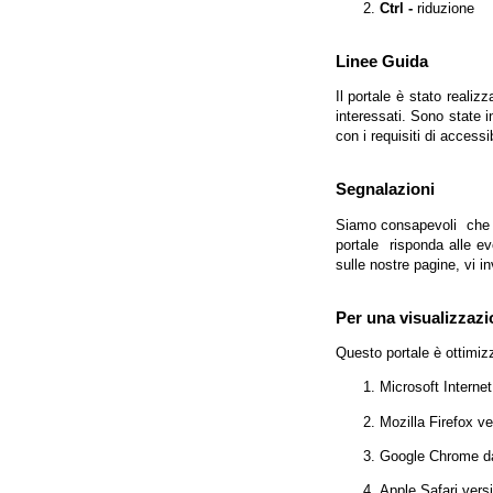
Ctrl -
riduzione
Linee Guida
Il portale è stato realiz
interessati. Sono state 
con i requisiti di access
Segnalazioni
Siamo consapevoli che l'
portale risponda alle evo
sulle nostre pagine, vi in
Per una visualizzazi
Questo portale è ottimiz
Microsoft Interne
Mozilla Firefox v
Google Chrome da
Apple Safari vers