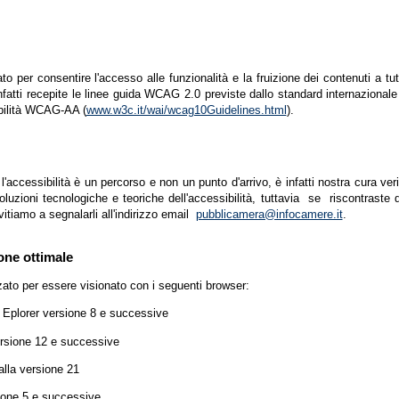
zato per consentire l'accesso alle funzionalità e la fruizione dei contenuti a tu
infatti recepite le linee guida WCAG 2.0 previste dallo standard internazion
ibilità WCAG-AA (
www.w3c.it/wai/wcag10Guidelines.html
).
accessibilità è un percorso e non un punto d'arrivo, è infatti nostra cura ver
luzioni tecnologiche e teoriche dell'accessibilità, tuttavia se riscontraste d
vitiamo a segnalarli all'indirizzo email
pubblicamera@infocamere.it
.
one ottimale
zato per essere visionato con i seguenti browser:
t Eplorer versione 8 e successive
ersione 12 e successive
lla versione 21
ione 5 e successive