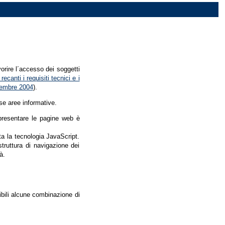
vorire l´accesso dei soggetti
recanti i requisiti tecnici e i
dicembre 2004
).
se aree informative.
r presentare le pagine web è
ata la tecnologia JavaScript.
struttura di navigazione dei
à.
nibili alcune combinazione di