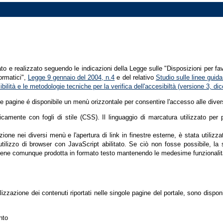
tato e realizzato seguendo le indicazioni della Legge sulle "Disposizioni per fa
formatici",
Legge 9 gennaio del 2004, n.4
e del relativo
Studio sulle linee guida 
ssibilità e le metodologie tecniche per la verifica dell'accesibiltà (versione 3, 
le pagine é disponibile un menù orizzontale per consentire l'accesso alle diver
nicamente con fogli di stile (CSS). Il linguaggio di marcatura utilizzato pe
ione nei diversi menù e l'apertura di link in finestre esterne, è stata utilizz
'utilizzo di browser con JavaScript abilitato. Se ciò non fosse possibile, la 
ene comunque prodotta in formato testo mantenendo le medesime funzionalit
lizzazione dei contenuti riportati nelle singole pagine del portale, sono dispo
nto