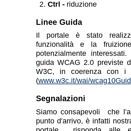
Ctrl -
riduzione
Linee Guida
Il portale è stato realiz
funzionalità e la fruizion
potenzialmente interessati.
guida WCAG 2.0 previste da
W3C, in coerenza con i r
(
www.w3c.it/wai/wcag10Guide
Segnalazioni
Siamo consapevoli che l'ac
punto d'arrivo, è infatti nos
portale risponda alle ev