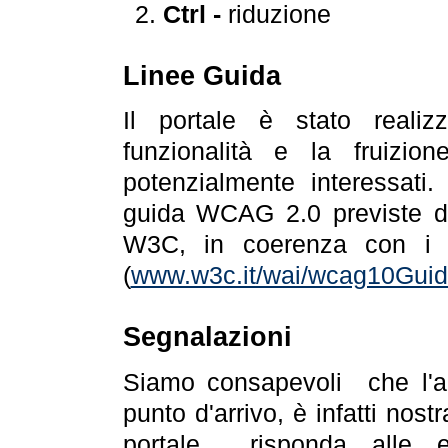
Ctrl -
riduzione
Linee Guida
Il portale è stato realiz
funzionalità e la fruizion
potenzialmente interessati.
guida WCAG 2.0 previste da
W3C, in coerenza con i r
(
www.w3c.it/wai/wcag10Guide
Segnalazioni
Siamo consapevoli che l'ac
punto d'arrivo, è infatti nos
portale risponda alle ev