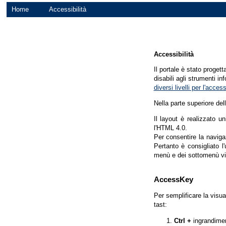
Home
Accessibilità
Accessibilità
Il portale è stato proget
disabili agli strumenti in
diversi livelli per l'acce
Nella parte superiore del
Il layout è realizzato u
l'HTML 4.0.
Per consentire la navigaz
Pertanto è consigliato l
menù e dei sottomenù vi
AccessKey
Per semplificare la visua
tast:
Ctrl +
ingrandime