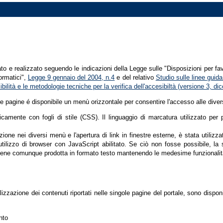
tato e realizzato seguendo le indicazioni della Legge sulle "Disposizioni per fa
formatici",
Legge 9 gennaio del 2004, n.4
e del relativo
Studio sulle linee guida 
ssibilità e le metodologie tecniche per la verifica dell'accesibiltà (versione 3, 
le pagine é disponibile un menù orizzontale per consentire l'accesso alle diver
nicamente con fogli di stile (CSS). Il linguaggio di marcatura utilizzato pe
ione nei diversi menù e l'apertura di link in finestre esterne, è stata utilizz
'utilizzo di browser con JavaScript abilitato. Se ciò non fosse possibile, la 
ene comunque prodotta in formato testo mantenendo le medesime funzionalit
lizzazione dei contenuti riportati nelle singole pagine del portale, sono dispo
nto