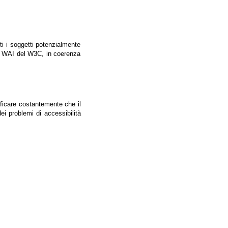
tti i soggetti potenzialmente
ale WAI del W3C, in coerenza
ificare costantemente che il
ei problemi di accessibilità