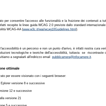
zato per consentire l'accesso alle funzionalità e la fruizione dei contenuti a tu
infatti recepite le linee guida WCAG 2.0 previste dallo standard internazion
ibilità WCAG-AA (
www.w3c.it/wai/wcag10Guidelines.html
).
accessibilità è un percorso e non un punto d'arrivo, è infatti nostra cura ver
luzioni tecnologiche e teoriche dell'accessibilità, tuttavia se riscontraste d
vitiamo a segnalarli all'indirizzo email
pubblicamera@infocamere.it
.
one ottimale
zato per essere visionato con i seguenti browser:
t Eplorer versione 8 e successive
ersione 12 e successive
lla versione 21
ione 5 e successive