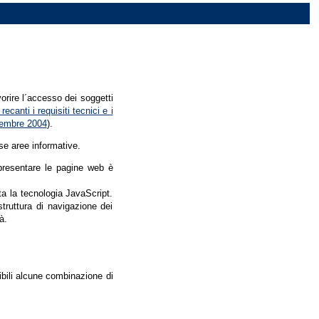
vorire l´accesso dei soggetti
recanti i requisiti tecnici e i
dicembre 2004
).
se aree informative.
r presentare le pagine web è
ata la tecnologia JavaScript.
struttura di navigazione dei
à.
nibili alcune combinazione di