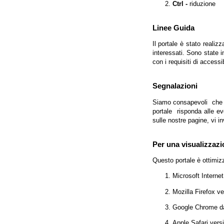
Ctrl -
riduzione
Linee Guida
Il portale è stato realiz
interessati. Sono state 
con i requisiti di access
Segnalazioni
Siamo consapevoli che l'
portale risponda alle evo
sulle nostre pagine, vi in
Per una visualizzazi
Questo portale è ottimiz
Microsoft Interne
Mozilla Firefox v
Google Chrome da
Apple Safari vers