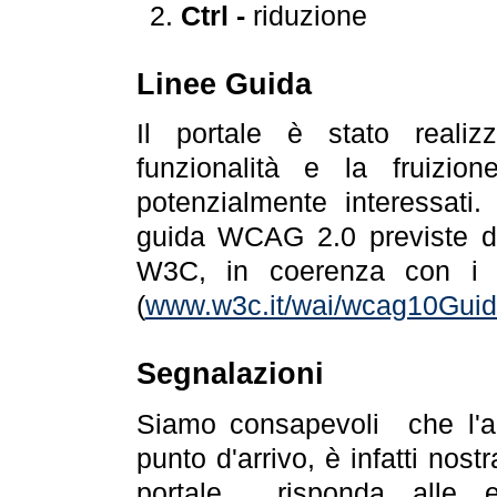
Ctrl -
riduzione
Linee Guida
Il portale è stato realiz
funzionalità e la fruizion
potenzialmente interessati.
guida WCAG 2.0 previste da
W3C, in coerenza con i r
(
www.w3c.it/wai/wcag10Guide
Segnalazioni
Siamo consapevoli che l'ac
punto d'arrivo, è infatti nos
portale risponda alle ev