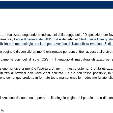
tato e realizzato seguendo le indicazioni della Legge sulle "Disposizioni per fa
formatici",
Legge 9 gennaio del 2004, n.4
e del relativo
Studio sulle linee guida 
ssibilità e le metodologie tecniche per la verifica dell'accesibiltà (versione 3, 
le pagine é disponibile un menù orizzontale per consentire l'accesso alle diver
nicamente con fogli di stile (CSS). Il linguaggio di marcatura utilizzato pe
ione nei diversi menù e l'apertura di link in finestre esterne, è stata utilizz
'utilizzo di browser con JavaScript abilitato. Se ciò non fosse possibile, la 
ene comunque prodotta in formato testo mantenendo le medesime funzionalit
lizzazione dei contenuti riportati nelle singole pagine del portale, sono dispo
nto