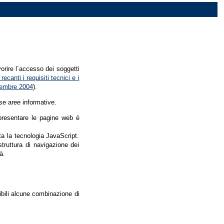
vorire l´accesso dei soggetti
recanti i requisiti tecnici e i
dicembre 2004
).
se aree informative.
r presentare le pagine web è
ata la tecnologia JavaScript.
struttura di navigazione dei
à.
nibili alcune combinazione di