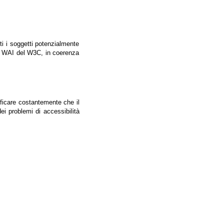
tti i soggetti potenzialmente
ale WAI del W3C, in coerenza
ificare costantemente che il
ei problemi di accessibilità