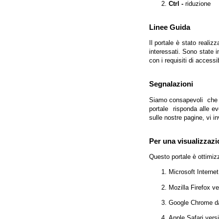
Ctrl -
riduzione
Linee Guida
Il portale è stato realiz
interessati. Sono state 
con i requisiti di access
Segnalazioni
Siamo consapevoli che l'
portale risponda alle evo
sulle nostre pagine, vi in
Per una visualizzazi
Questo portale è ottimiz
Microsoft Interne
Mozilla Firefox v
Google Chrome da
Apple Safari vers