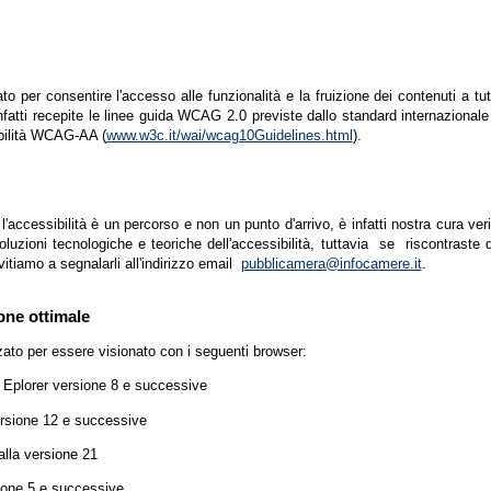
zato per consentire l'accesso alle funzionalità e la fruizione dei contenuti a tu
infatti recepite le linee guida WCAG 2.0 previste dallo standard internazion
ibilità WCAG-AA (
www.w3c.it/wai/wcag10Guidelines.html
).
accessibilità è un percorso e non un punto d'arrivo, è infatti nostra cura ver
luzioni tecnologiche e teoriche dell'accessibilità, tuttavia se riscontraste d
vitiamo a segnalarli all'indirizzo email
pubblicamera@infocamere.it
.
one ottimale
zato per essere visionato con i seguenti browser:
t Eplorer versione 8 e successive
ersione 12 e successive
lla versione 21
ione 5 e successive