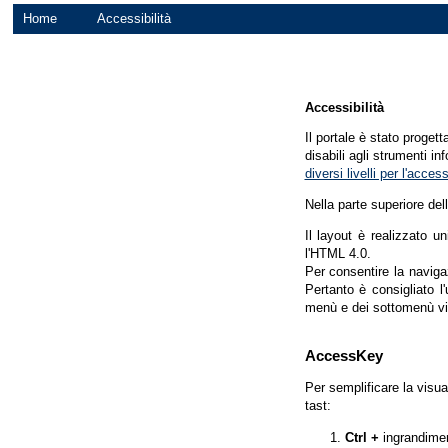
Home
Accessibilità
Accessibilità
Il portale è stato proget
disabili agli strumenti in
diversi livelli per l'acce
Nella parte superiore del
Il layout è realizzato u
l'HTML 4.0.
Per consentire la navigaz
Pertanto è consigliato l
menù e dei sottomenù vi
AccessKey
Per semplificare la visua
tast:
Ctrl +
ingrandime