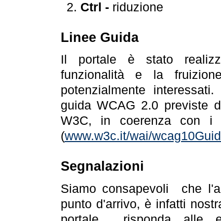
Ctrl -
riduzione
Linee Guida
Il portale è stato realiz
funzionalità e la fruizion
potenzialmente interessati.
guida WCAG 2.0 previste da
W3C, in coerenza con i r
(
www.w3c.it/wai/wcag10Guide
Segnalazioni
Siamo consapevoli che l'ac
punto d'arrivo, è infatti nos
portale risponda alle ev