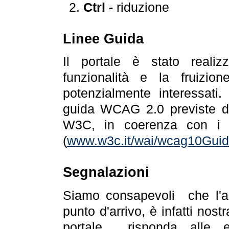
Ctrl -
riduzione
Linee Guida
Il portale è stato realiz
funzionalità e la fruizion
potenzialmente interessati.
guida WCAG 2.0 previste da
W3C, in coerenza con i r
(
www.w3c.it/wai/wcag10Guide
Segnalazioni
Siamo consapevoli che l'ac
punto d'arrivo, è infatti nos
portale risponda alle ev