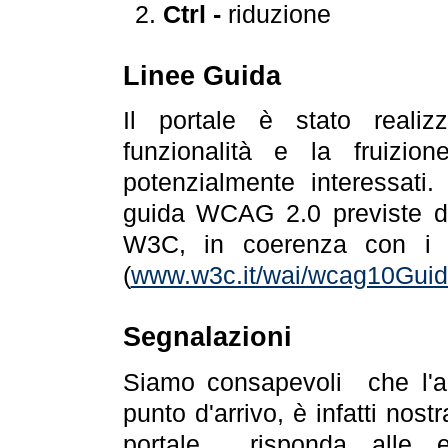
Ctrl -
riduzione
Linee Guida
Il portale è stato realiz
funzionalità e la fruizion
potenzialmente interessati.
guida WCAG 2.0 previste da
W3C, in coerenza con i r
(
www.w3c.it/wai/wcag10Guide
Segnalazioni
Siamo consapevoli che l'ac
punto d'arrivo, è infatti nos
portale risponda alle ev