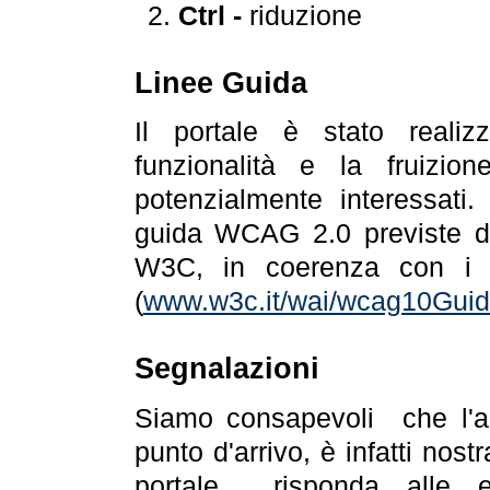
Ctrl -
riduzione
Linee Guida
Il portale è stato realiz
funzionalità e la fruizion
potenzialmente interessati.
guida WCAG 2.0 previste da
W3C, in coerenza con i r
(
www.w3c.it/wai/wcag10Guide
Segnalazioni
Siamo consapevoli che l'ac
punto d'arrivo, è infatti nos
portale risponda alle ev