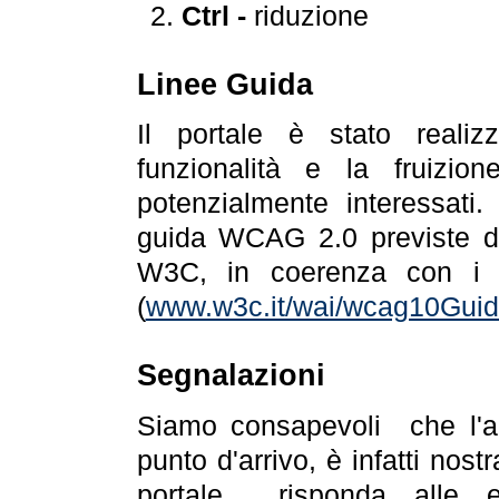
Ctrl -
riduzione
Linee Guida
Il portale è stato realiz
funzionalità e la fruizion
potenzialmente interessati.
guida WCAG 2.0 previste da
W3C, in coerenza con i r
(
www.w3c.it/wai/wcag10Guide
Segnalazioni
Siamo consapevoli che l'ac
punto d'arrivo, è infatti nos
portale risponda alle ev