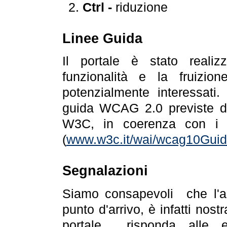
Ctrl -
riduzione
Linee Guida
Il portale è stato realiz
funzionalità e la fruizion
potenzialmente interessati.
guida WCAG 2.0 previste da
W3C, in coerenza con i r
(
www.w3c.it/wai/wcag10Guide
Segnalazioni
Siamo consapevoli che l'ac
punto d'arrivo, è infatti nos
portale risponda alle ev