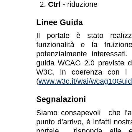
Ctrl -
riduzione
Linee Guida
Il portale è stato realiz
funzionalità e la fruizion
potenzialmente interessati.
guida WCAG 2.0 previste da
W3C, in coerenza con i r
(
www.w3c.it/wai/wcag10Guide
Segnalazioni
Siamo consapevoli che l'ac
punto d'arrivo, è infatti nos
portale risponda alle ev