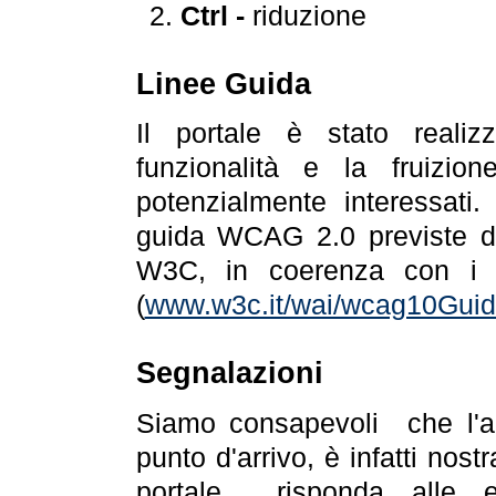
Ctrl -
riduzione
Linee Guida
Il portale è stato realiz
funzionalità e la fruizion
potenzialmente interessati.
guida WCAG 2.0 previste da
W3C, in coerenza con i r
(
www.w3c.it/wai/wcag10Guide
Segnalazioni
Siamo consapevoli che l'ac
punto d'arrivo, è infatti nos
portale risponda alle ev