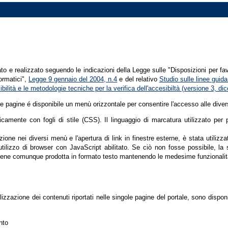
tato e realizzato seguendo le indicazioni della Legge sulle "Disposizioni per fa
formatici",
Legge 9 gennaio del 2004, n.4
e del relativo
Studio sulle linee guida 
ssibilità e le metodologie tecniche per la verifica dell'accesibiltà (versione 3, 
le pagine é disponibile un menù orizzontale per consentire l'accesso alle diver
nicamente con fogli di stile (CSS). Il linguaggio di marcatura utilizzato pe
ione nei diversi menù e l'apertura di link in finestre esterne, è stata utilizz
'utilizzo di browser con JavaScript abilitato. Se ciò non fosse possibile, la 
ene comunque prodotta in formato testo mantenendo le medesime funzionalit
lizzazione dei contenuti riportati nelle singole pagine del portale, sono dispo
nto