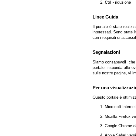
Ctrl -
riduzione
Linee Guida
Il portale è stato realiz
interessati. Sono state 
con i requisiti di access
Segnalazioni
Siamo consapevoli che l'
portale risponda alle evo
sulle nostre pagine, vi in
Per una visualizzazi
Questo portale è ottimiz
Microsoft Interne
Mozilla Firefox v
Google Chrome da
Apple Safari vers