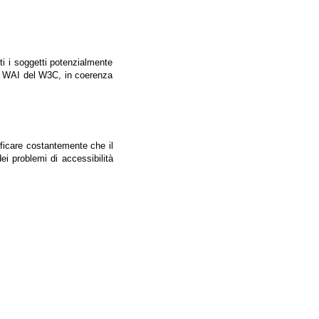
tti i soggetti potenzialmente
ale WAI del W3C, in coerenza
ificare costantemente che il
ei problemi di accessibilità