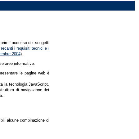
vorire l´accesso dei soggetti
recanti i requisiti tecnici e i
dicembre 2004
).
se aree informative.
r presentare le pagine web è
ata la tecnologia JavaScript.
struttura di navigazione dei
à.
nibili alcune combinazione di