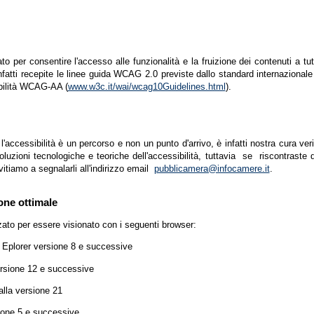
zato per consentire l'accesso alle funzionalità e la fruizione dei contenuti a tu
infatti recepite le linee guida WCAG 2.0 previste dallo standard internazion
ibilità WCAG-AA (
www.w3c.it/wai/wcag10Guidelines.html
).
accessibilità è un percorso e non un punto d'arrivo, è infatti nostra cura ver
luzioni tecnologiche e teoriche dell'accessibilità, tuttavia se riscontraste d
vitiamo a segnalarli all'indirizzo email
pubblicamera@infocamere.it
.
one ottimale
zato per essere visionato con i seguenti browser:
t Eplorer versione 8 e successive
ersione 12 e successive
lla versione 21
ione 5 e successive