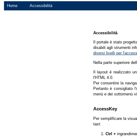
Home
Accessibilità
Accessibilità
Il portale è stato proget
disabili agli strumenti in
diversi livelli per l'acce
Nella parte superiore del
Il layout è realizzato u
l'HTML 4.0.
Per consentire la navigaz
Pertanto è consigliato l
menù e dei sottomenù vi
AccessKey
Per semplificare la visua
tast:
Ctrl +
ingrandime