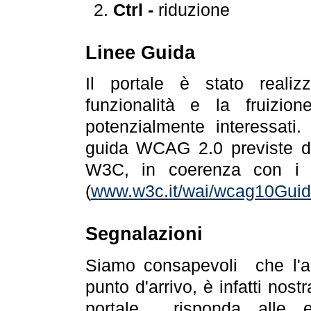
Ctrl -
riduzione
Linee Guida
Il portale è stato realiz
funzionalità e la fruizion
potenzialmente interessati.
guida WCAG 2.0 previste da
W3C, in coerenza con i r
(
www.w3c.it/wai/wcag10Guide
Segnalazioni
Siamo consapevoli che l'ac
punto d'arrivo, è infatti nos
portale risponda alle ev