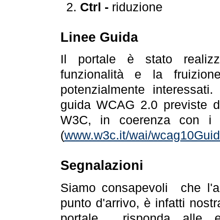
Ctrl -
riduzione
Linee Guida
Il portale è stato realiz
funzionalità e la fruizion
potenzialmente interessati.
guida WCAG 2.0 previste da
W3C, in coerenza con i r
(
www.w3c.it/wai/wcag10Guide
Segnalazioni
Siamo consapevoli che l'ac
punto d'arrivo, è infatti nos
portale risponda alle ev