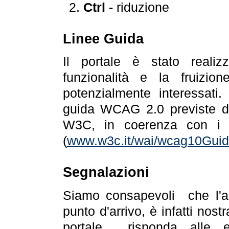
Ctrl -
riduzione
Linee Guida
Il portale è stato realiz
funzionalità e la fruizion
potenzialmente interessati.
guida WCAG 2.0 previste da
W3C, in coerenza con i r
(
www.w3c.it/wai/wcag10Guide
Segnalazioni
Siamo consapevoli che l'ac
punto d'arrivo, è infatti nos
portale risponda alle ev